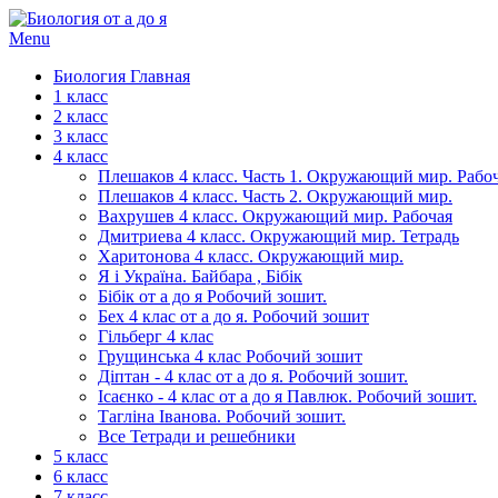
Menu
Биология Главная
1 класс
2 класс
3 класс
4 класс
Плешаков 4 класс. Часть 1. Окружающий мир. Рабоч
Плешаков 4 класс. Часть 2. Окружающий мир.
Вахрушев 4 класс. Окружающий мир. Рабочая
Дмитриева 4 класс. Окружающий мир. Тетрадь
Харитонова 4 класс. Окружающий мир.
Я і Україна. Байбара , Бібік
Бібік от а до я Робочий зошит.
Бех 4 клас от а до я. Робочий зошит
Гільберг 4 клас
Грущинська 4 клас Робочий зошит
Діптан - 4 клас от а до я. Робочий зошит.
Ісаєнко - 4 клас от а до я Павлюк. Робочий зошит.
Тагліна Іванова. Робочий зошит.
Все Тетради и решебники
5 класс
6 класс
7 класс