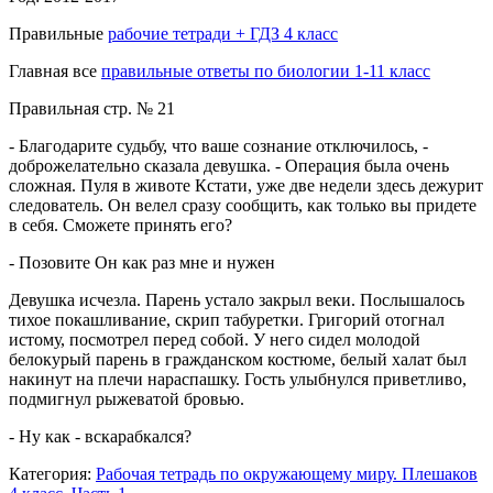
Правильные
рабочие тетради + ГДЗ 4 класс
Главная все
правильные ответы по биологии 1-11 класс
Правильная стр. № 21
- Благодарите судьбу, что ваше сознание отключилось, -
доброжелательно сказала девушка. - Операция была очень
сложная. Пуля в животе Кстати, уже две недели здесь дежурит
следователь. Он велел сразу сообщить, как только вы придете
в себя. Сможете принять его?
- Позовите Он как раз мне и нужен
Девушка исчезла. Парень устало закрыл веки. Послышалось
тихое покашливание, скрип табуретки. Григорий отогнал
истому, посмотрел перед собой. У него сидел молодой
белокурый парень в гражданском костюме, белый халат был
накинут на плечи нараспашку. Гость улыбнулся приветливо,
подмигнул рыжеватой бровью.
- Ну как - вскарабкался?
Категория:
Рабочая тетрадь по окружающему миру. Плешаков