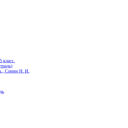
 класс.
традь)
., Сонин Н. И.
дь