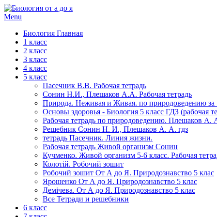
Menu
Биология Главная
1 класс
2 класс
3 класс
4 класс
5 класс
Пасечник В.В. Рабочая тетрадь
Сонин Н.И., Плешаков А.А. Рабочая тетрадь
Природа. Неживая и Живая. по природоведению за 5
Основы здоровья - Биология 5 класс ГДЗ (рабочая те
Рабочая тетрадь по природоведению. Плешаков А. А
Решебник Сонин Н. И., Плешаков А. А. гдз
тетрадь Пасечник. Линия жизни.
Рабочая тетрадь Живой организм Сонин
Кучменко. Живой организм 5-6 класс. Рабочая тетра
Колотій. Робочий зошит
Робочий зошит От А до Я. Природознавство 5 клас
Ярошенко От А до Я. Природознавство 5 клас
Демічева. От А до Я. Природознавство 5 клас
Все Тетради и решебники
6 класс
7 класс