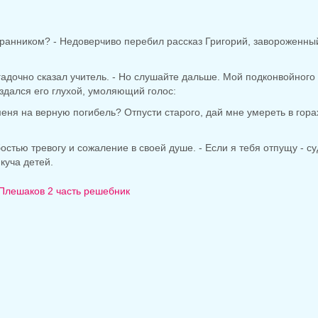
анником? - Недоверчиво перебил рассказ Григорий, завороженный 
агадочно сказал учитель. - Но слушайте дальше. Мой подконвойного
здался его глухой, умоляющий голос:
 меня на верную погибель? Отпусти старого, дай мне умереть в гор
убостью тревогу и сожаление в своей душе. - Если я тебя отпущу - 
куча детей.
Плешаков 2 часть решебник