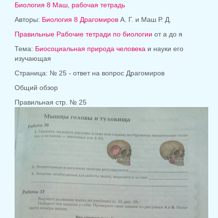
Биология 8
Маш
,
рабочая тетрадь
Авторы:
Биология 8
Драгомиров
А. Г. и Маш Р. Д.
Правильные Рабочие тетради по биологии
от а до я
Тема:
Биосоциальная природа человека
и науки его
изучающая
Страница: № 25 - ответ на вопрос Драгомиров
Общий обзор
Правильная стр. № 25