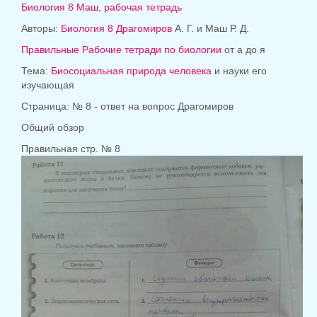
Биология 8
Маш
,
рабочая тетрадь
Авторы:
Биология 8
Драгомиров
А. Г. и Маш Р. Д.
Правильные Рабочие тетради по биологии
от а до я
Тема:
Биосоциальная природа человека
и науки его
изучающая
Страница: № 8 - ответ на вопрос Драгомиров
Общий обзор
Правильная стр. № 8