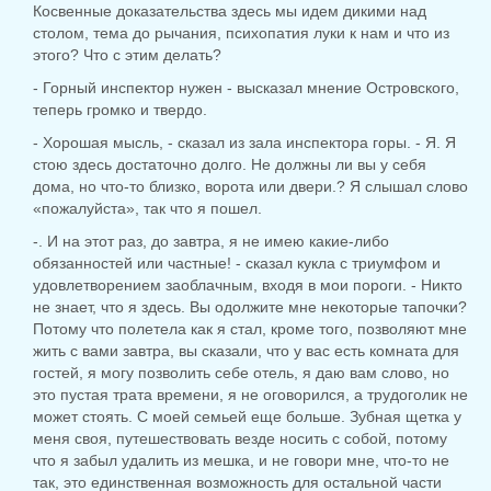
Косвенные доказательства здесь мы идем дикими над
столом, тема до рычания, психопатия луки к нам и что из
этого? Что с этим делать?
- Горный инспектор нужен - высказал мнение Островского,
теперь громко и твердо.
- Хорошая мысль, - сказал из зала инспектора горы. - Я. Я
стою здесь достаточно долго. Не должны ли вы у себя
дома, но что-то близко, ворота или двери.? Я слышал слово
«пожалуйста», так что я пошел.
-. И на этот раз, до завтра, я не имею какие-либо
обязанностей или частные! - сказал кукла с триумфом и
удовлетворением заоблачным, входя в мои пороги. - Никто
не знает, что я здесь. Вы одолжите мне некоторые тапочки?
Потому что полетела как я стал, кроме того, позволяют мне
жить с вами завтра, вы сказали, что у вас есть комната для
гостей, я могу позволить себе отель, я даю вам слово, но
это пустая трата времени, я не оговорился, а трудоголик не
может стоять. С моей семьей еще больше. Зубная щетка у
меня своя, путешествовать везде носить с собой, потому
что я забыл удалить из мешка, и не говори мне, что-то не
так, это единственная возможность для остальной части