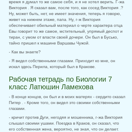
время я думал то же самое себя, и я не хотел верить. Г-жа
Виктория . Я сказал вам, после того, как сосед Виктория .?
Ну, может быть, нет, не имеет значения, теперь я говорю,
живет на нижнем этаже, папа. Ну, г-ж Виктория
обеспечивает обильный материал о черте характера отца
Евы говорит то же самое, мстительный, упрямый деспот и
тиран, с умом от власти своей дочери. Он был в Бусько,
тайно пришел к машине Варшавы Чужой.
- Как вы знаете?
- Я видел собственными глазами. Приходит ко мне, он
искал здесь Перила, который был в Кракове.
Рабочая тетрадь по Биологии 7
класс Латюшин Ламехова
- В конце концов, он был и в моих матерях - сердито сказал
Питер . - Кроме того, он видел это своими собственными
глазами.
- кричит против Дуги, негодяя и мошенника, г-жа Виктория
слышал своими ушами. Поездка в Краков, он сказал, что
его собственная жена, вероятно, не зная, что он делает.