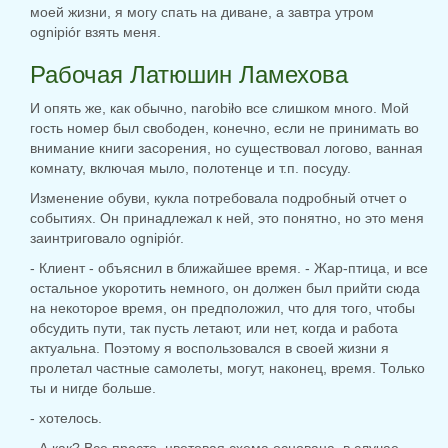
моей жизни, я могу спать на диване, а завтра утром
ognipiór взять меня.
Рабочая Латюшин Ламехова
И опять же, как обычно, narobiło все слишком много. Мой
гость номер был свободен, конечно, если не принимать во
внимание книги засорения, но существовал логово, ванная
комнату, включая мыло, полотенце и т.п. посуду.
Изменение обуви, кукла потребовала подробный отчет о
событиях. Он принадлежал к ней, это понятно, но это меня
заинтриговало ognipiór.
- Клиент - объяснил в ближайшее время. - Жар-птица, и все
остальное укоротить немного, он должен был прийти сюда
на некоторое время, он предположил, что для того, чтобы
обсудить пути, так пусть летают, или нет, когда и работа
актуальна. Поэтому я воспользовался в своей жизни я
пролетал частные самолеты, могут, наконец, время. Только
ты и нигде больше.
- хотелось.