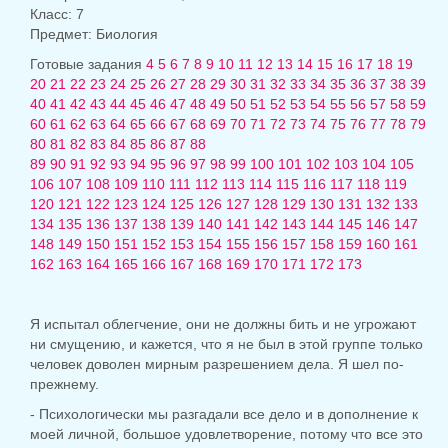
Класс: 7
Предмет: Биология
Готовые задания
4
5
6
7
8
9
10
11
12
13
14
15
16
17
18
19
20
21
22
23
24
25
26
27
28
29
30
31
32
33
34
35
36
37
38
39
40
41
42
43
44
45
46
47
48
49
50
51
52
53
54
55
56
57
58
59
60
61
62
63
64
65
66
67
68
69
70
71
72
73
74
75
76
77
78
79
80
81
82
83
84
85
86
87
88
89
90
91
92
93
94
95
96
97
98
99
100
101
102
103
104
105
106
107
108
109
110
111
112
113
114
115
116
117
118
119
120
121
122
123
124
125
126
127
128
129
130
131
132
133
134
135
136
137
138
139
140
141
142
143
144
145
146
147
148
149
150
151
152
153
154
155
156
157
158
159
160
161
162
163
164
165
166
167
168
169
170
171
172
173
Я испытал облегчение, они не должны бить и не угрожают
ни смущению, и кажется, что я не был в этой группе только
человек доволен мирным разрешением дела. Я шел по-
прежнему.
- Психологически мы разгадали все дело и в дополнение к
моей личной, большое удовлетворение, потому что все это