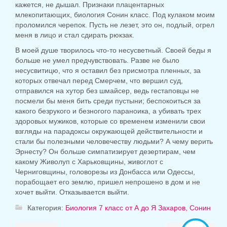
кажется, не дышал.
Признаки плацентарных
млекопитающих, биология Сонин класс.
Под кулаком моим
проломился черепок. Пусть не лезет, это он, подлый, огрел
меня в лицо и стал сдирать рюкзак.
В моей душе творилось что-то несусветный. Своей беды я
больше не умел предчувствовать. Разве не было
несусвитицю, что я оставил без присмотра пленных, за
которых отвечал перед Смерчем, что вершил суд,
отправился на хутор без шмайсер, ведь гестаповцы не
посмели бы меня бить среди пустыни; беспокоиться за
какого безрукого и безногого параноика, а убивать трех
здоровых мужиков, которые со временем изменили свои
взгляды на парадоксы окружающей действительности и
стали бы полезными человечеству людьми? А чему верить
Эрнесту? Он больше симпатизирует дезертирам, чем
какому Живолуп с Харьковщины, живоглот с
Черниговщины, головорезы из Донбасса или Одессы,
порабощает его землю, пришел непрошено в дом и не
хочет выйти. Отказывается выйти.
Категория:
Биология 7 класс от А до Я Захаров, Сонин