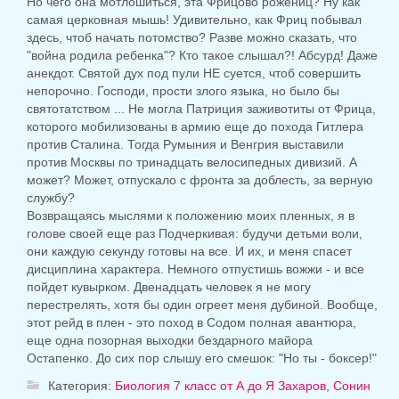
Но чего она мотлошиться, эта Фрицово рожениц?
Ну как
самая церковная мышь!
Удивительно, как Фриц побывал
здесь, чтоб начать потомство?
Разве можно сказать, что
"война родила ребенка"?
Кто такое слышал?!
Абсурд!
Даже
анекдот.
Святой дух под пули НЕ суется, чтоб совершить
непорочно.
Господи, прости злого языка, но было бы
святотатством ... Не могла Патриция заживотиты от Фрица,
которого мобилизованы в армию еще до похода Гитлера
против Сталина.
Тогда Румыния и Венгрия выставили
против Москвы по тринадцать велосипедных дивизий.
А
может?
Может, отпускало с фронта за доблесть, за верную
службу?
Возвращаясь мыслями к положению моих пленных, я в
голове своей еще раз Подчеркивая: будучи детьми воли,
они каждую секунду готовы на все.
И их, и меня спасет
дисциплина характера.
Немного отпустишь вожжи - и все
пойдет кувырком.
Двенадцать человек я не могу
перестрелять, хотя бы один огреет меня дубиной.
Вообще,
этот рейд в плен - это поход в Содом полная авантюра,
еще одна позорная выходки бездарного майора
Остапенко.
До сих пор слышу его смешок: "Но ты - боксер!"
Категория:
Биология 7 класс от А до Я Захаров, Сонин