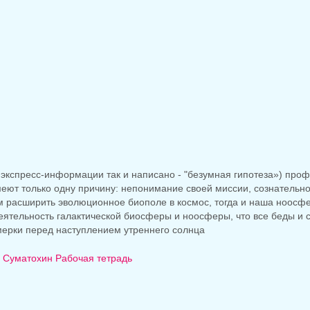
 экспресс-информации так и написано - "безумная гипотеза») проф
еют только одну причину: непонимание своей миссии, сознательно
ом расширить эволюционное биополе в космос, тогда и наша ноосфе
еятельность галактической биосферы и ноосферы, что все беды и 
умерки перед наступлением утреннего солнца
я) Суматохин Рабочая тетрадь