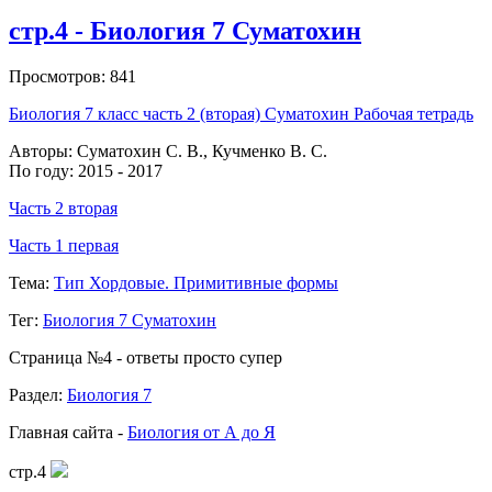
стр.4 - Биология 7 Суматохин
Просмотров: 841
Биология 7 класс часть 2 (вторая) Суматохин Рабочая тетрадь
Авторы: Суматохин С. В., Кучменко В. С.
По году: 2015 - 2017
Часть 2 вторая
Часть 1 первая
Тема:
Тип Хордовые. Примитивные формы
Тег:
Биология 7 Суматохин
Страница №4 - ответы просто супер
Раздел:
Биология 7
Главная сайта -
Биология от А до Я
стр.4