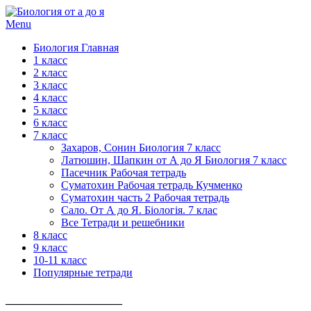
Menu
Биология Главная
1 класс
2 класс
3 класс
4 класс
5 класс
6 класс
7 класс
Захаров, Сонин Биология 7 класс
Латюшин, Шапкин от А до Я Биология 7 класс
Пасечник Рабочая тетрадь
Суматохин Рабочая тетрадь Кучменко
Суматохин часть 2 Рабочая тетрадь
Сало. От А до Я. Біологія. 7 клас
Все Тетради и решебники
8 класс
9 класс
10-11 класс
Популярные тетради
_____________________