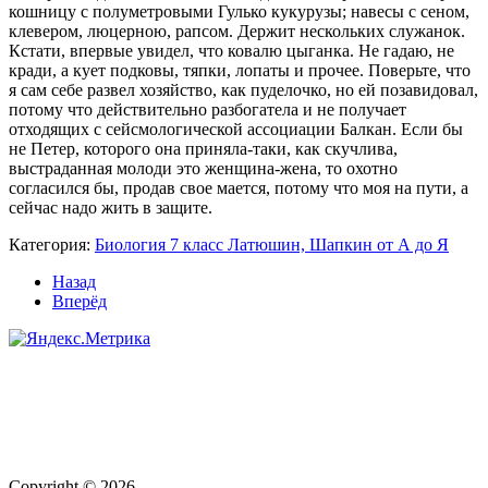
кошницу с полуметровыми Гулько кукурузы; навесы с сеном,
клевером, люцерною, рапсом. Держит нескольких служанок.
Кстати, впервые увидел, что ковалю цыганка. Не гадаю, не
кради, а кует подковы, тяпки, лопаты и прочее. Поверьте, что
я сам себе развел хозяйство, как пуделочко, но ей позавидовал,
потому что действительно разбогатела и не получает
отходящих с сейсмологической ассоциации Балкан. Если бы
не Петер, которого она приняла-таки, как скучлива,
выстраданная молоди это женщина-жена, то охотно
согласился бы, продав свое мается, потому что моя на пути, а
сейчас надо жить в защите.
Категория:
Биология 7 класс Латюшин, Шапкин от А до Я
Назад
Вперёд
Copyright © 2026, .