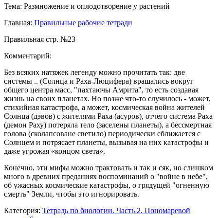
Тема: Размножение и оплодотворение у растений
Главная:
Правильные рабочие тетради
Правильная стр. №23
Комментарий:
Без всяких натяжек легенду можно прочитать так: две
системы .. (Солнца и Раха-Люцифера) вращались вокруг
общего центра масс, "пахтаючы Амрита", то есть создавая
жизнь на своих планетах. Но позже что-то случилось - может,
стихийная катастрофа, а может, космическая война жителей
Солнца (дэвов) с жителями Раха (асуров), отчего система Раха
(демон Раху) потеряла тело (заселены планеты), а бессмертная
голова (сколапсоване светило) периодически сближается с
Солнцем и потрясает планеты, вызывая на них катастрофы и
даже угрожая «концом света».
Конечно, эти мифы можно трактовать и так и сяк, но слишком
много в древних преданиях воспоминаний о "войне в небе",
об ужасных космические катастрофы, о грядущей "огненную
смерть" Земли, чтобы это игнорировать.
Категория:
Тетрадь по биологии. Часть 2. Пономаревой