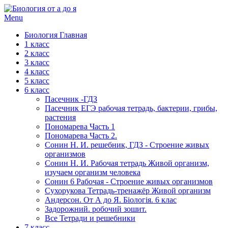
Menu
Биология Главная
1 класс
2 класс
3 класс
4 класс
5 класс
6 класс
Пасечник -ГДЗ
Пасечник ЕГЭ рабочая тетрадь, бактерии, грибы,
растения
Пономарева Часть 1
Пономарева Часть 2.
Сонин Н. И. решебник, ГДЗ - Строение живых
организмов
Сонин Н. И. Рабочая тетрадь Живой организм,
изучаем организм человека
Сонин 6 Рабочая - Строение живых организмов
Сухорукова Тетрадь-тренажёр Живой организм
Андерсон. От А до Я. Біологія. 6 клас
Задорожний. робочий зошит.
Все Тетради и решебники
7 класс