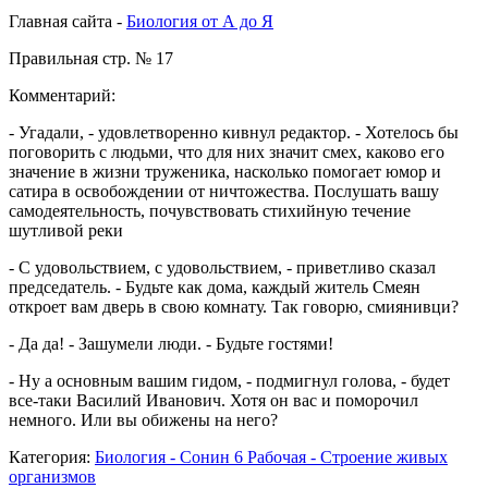
Главная сайта -
Биология от А до Я
Правильная стр. № 17
Комментарий:
- Угадали, - удовлетворенно кивнул редактор. - Хотелось бы
поговорить с людьми, что для них значит смех, каково его
значение в жизни труженика, насколько помогает юмор и
сатира в освобождении от ничтожества. Послушать вашу
самодеятельность, почувствовать стихийную течение
шутливой реки
- С удовольствием, с удовольствием, - приветливо сказал
председатель. - Будьте как дома, каждый житель Смеян
откроет вам дверь в свою комнату. Так говорю, смиянивци?
- Да да! - Зашумели люди. - Будьте гостями!
- Ну а основным вашим гидом, - подмигнул голова, - будет
все-таки Василий Иванович. Хотя он вас и поморочил
немного. Или вы обижены на него?
Категория:
Биология - Сонин 6 Рабочая - Строение живых
организмов