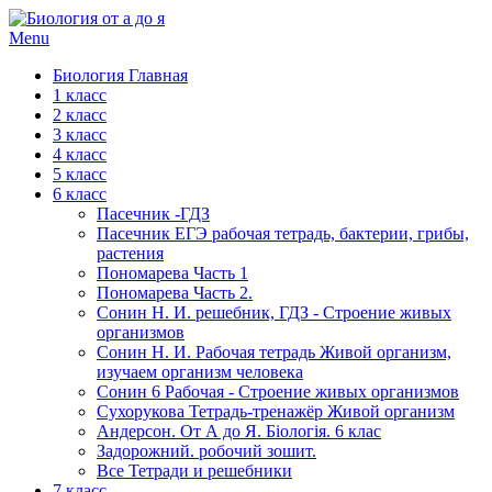
Menu
Биология Главная
1 класс
2 класс
3 класс
4 класс
5 класс
6 класс
Пасечник -ГДЗ
Пасечник ЕГЭ рабочая тетрадь, бактерии, грибы,
растения
Пономарева Часть 1
Пономарева Часть 2.
Сонин Н. И. решебник, ГДЗ - Строение живых
организмов
Сонин Н. И. Рабочая тетрадь Живой организм,
изучаем организм человека
Сонин 6 Рабочая - Строение живых организмов
Сухорукова Тетрадь-тренажёр Живой организм
Андерсон. От А до Я. Біологія. 6 клас
Задорожний. робочий зошит.
Все Тетради и решебники
7 класс