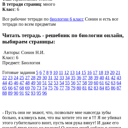
В тетради страниц
: много
Класс
: 6
Все рабочие тетради по
биологии 6 класс
Сонин и есть все
тетради по всем предметам
Читать тетрадь - решебник по биологии онлайн,
выбираем страницы:
Авторы: Сонин Н.И.
Класс: 6
Предмет: Биология
Готовые задания
5
6
7
8
9
10
11
12
13
14
15
16
17
18
19
20
21
22
23
24
25
27
28
29
30
31
32
33
34
35
36
37
38
39
40
41
42
43
44
45
46
47
48
49
50
51
52
53
54
55
56
57
58
59
60
61
62
63
64
65
66
67
68
69
70
73
74
75
76
77
78
79
80
81
82
83
84
85
86
87
88
89
90
91
92
93
95
96
- Пусть они не знают, что, позвольте мне навсегда зубы
больно, я клянусь вам, что вы хотите это не я !!! Я не убивал
этого губительного винт, пусть моя рука вянут! И даже его
гнилой труп глаза не видели! О жизни моей собаки и кошки