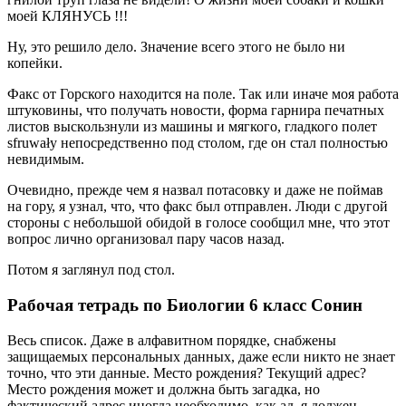
моей КЛЯНУСЬ !!!
Ну, это решило дело. Значение всего этого не было ни
копейки.
Факс от Горского находится на поле. Так или иначе моя работа
штуковины, что получать новости, форма гарнира печатных
листов выскользнули из машины и мягкого, гладкого полет
sfruwały непосредственно под столом, где он стал полностью
невидимым.
Очевидно, прежде чем я назвал потасовку и даже не поймав
на гору, я узнал, что, что факс был отправлен. Люди с другой
стороны с небольшой обидой в голосе сообщил мне, что этот
вопрос лично организовал пару часов назад.
Потом я заглянул под стол.
Рабочая тетрадь по Биологии 6 класс Сонин
Весь список. Даже в алфавитном порядке, снабжены
защищаемых персональных данных, даже если никто не знает
точно, что эти данные. Место рождения? Текущий адрес?
Место рождения может и должна быть загадка, но
фактический адрес иногда необходимо, как ад, я должен