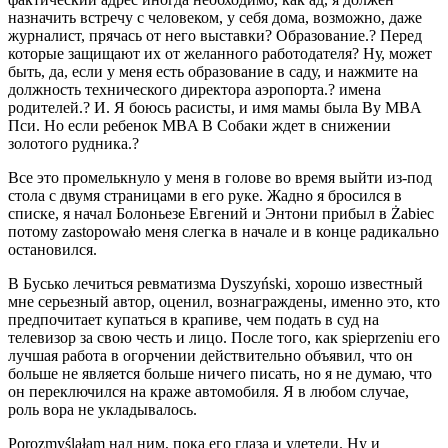
назначить встречу с человеком, у себя дома, возможно, даже
журналист, прячась от него выставки? Образование.? Перед
которые защищают их от желанного работодателя? Ну, может
быть, да, если у меня есть образование в саду, и нажмите на
должность технического директора аэропорта.? имена
родителей.? И. Я боюсь расисты, и имя мамы была Ву MBA
Пси. Но если ребенок MBA В Собаки ждет в снижении
золотого рудника.?
Все это промелькнуло у меня в голове во время выйти из-под
стола с двумя страницами в его руке. Жадно я бросился в
списке, я начал Болоньезе Евгений и Энтони прибыл в Żabiec
потому zastopowało меня слегка в начале и в конце радикально
остановился.
В Бусько лечиться ревматизма Dyszyński, хорошо известный
мне серьезный автор, оценил, вознаграждены, именно это, кто
предпочитает купаться в крапиве, чем подать в суд на
телевизор за свою честь и лицо. После того, как spieprzeniu его
лучшая работа в огорчении действительно объявил, что он
больше не является больше ничего писать, но я не думаю, что
он переключился на краже автомобиля. Я в любом случае,
роль вора не укладывалось.
Porozmyślałam над ним, пока его глаза и улетели. Ну и