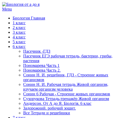
Menu
Биология Главная
1 класс
2 класс
3 класс
4 класс
5 класс
6 класс
Пасечник -ГДЗ
Пасечник ЕГЭ рабочая тетрадь, бактерии, грибы,
растения
Пономарева Часть 1
Пономарева Часть 2.
Сонин Н. И. решебник, ГДЗ - Строение живых
организмов
Сонин Н. И. Рабочая тетрадь Живой организм,
изучаем организм человека
Сонин 6 Рабочая - Строение живых организмов
Сухорукова Тетрадь-тренажёр Живой организм
Андерсон. От А до Я. Біологія. 6 клас
Задорожний. робочий зошит.
Все Тетради и решебники
7 класс