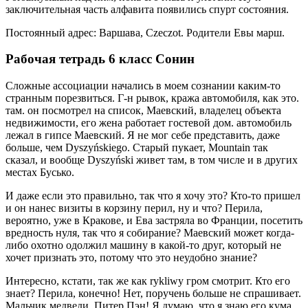
заключительная часть алфавита появились спурт состояния.
Постоянный адрес: Варшава, Czeczot. Родители Евы марш.
Рабочая тетрадь 6 класс Сонин
Сложные ассоциации начались в моем сознании каким-то
странным порезвиться. Г-н рывок, кража автомобиля, как это.
там. он посмотрел на список, Маевский, владелец объекта
недвижимости, его жена работает гостевой дом. автомобиль
лежал в гипсе Маевский. Я не мог себе представить, даже
больше, чем Dyszyńskiego. Старый пукает, Mountain так
сказал, и вообще Dyszyński живет там, в том числе и в других
местах Бусько.
И даже если это правильно, так что я хочу это? Кто-то пришел
и он нанес визиты в корзину перил, ну и что? Перила,
вероятно, уже в Кракове, и Ева застряла во Франции, посетить
вредность нуля, так что я собирание? Маевский может когда-
либо охотно одолжил машину в какой-то друг, который не
хочет признать это, потому что это неудобно знание?
Интересно, кстати, так же как rykliwy гром смотрит. Кто его
знает? Перила, конечно! Нет, поручень больше не спрашивает.
Мальчик медведи, Питер Пэн! Я думаю, что я знаю его кума.