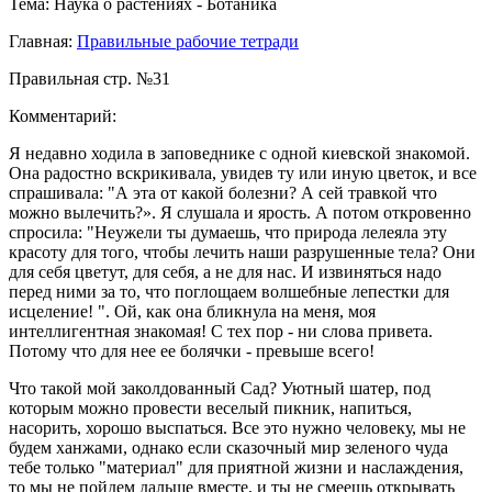
Тема: Наука о растениях - Ботаника
Главная:
Правильные рабочие тетради
Правильная стр. №31
Комментарий:
Я недавно ходила в заповеднике с одной киевской знакомой.
Она радостно вскрикивала, увидев ту или иную цветок, и все
спрашивала: "А эта от какой болезни? А сей травкой что
можно вылечить?». Я слушала и ярость. А потом откровенно
спросила: "Неужели ты думаешь, что природа лелеяла эту
красоту для того, чтобы лечить наши разрушенные тела? Они
для себя цветут, для себя, а не для нас. И извиняться надо
перед ними за то, что поглощаем волшебные лепестки для
исцеление! ". Ой, как она бликнула на меня, моя
интеллигентная знакомая! С тех пор - ни слова привета.
Потому что для нее ее болячки - превыше всего!
Что такой мой заколдованный Сад? Уютный шатер, под
которым можно провести веселый пикник, напиться,
насорить, хорошо выспаться. Все это нужно человеку, мы не
будем ханжами, однако если сказочный мир зеленого чуда
тебе только "материал" для приятной жизни и наслаждения,
то мы не пойдем дальше вместе, и ты не смеешь открывать