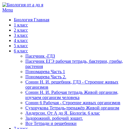
Menu
Биология Главная
1 класс
2 класс
3 класс
4 класс
5 класс
6 класс
Пасечник -ГДЗ
Пасечник ЕГЭ рабочая тетрадь, бактерии, грибы,
растения
Пономарева Часть 1
Пономарева Часть 2.
Сонин Н. И. решебник, ГДЗ - Строение живых
организмов
Сонин Н. И. Рабочая тетрадь Живой организм,
изучаем организм человека
Сонин 6 Рабочая - Строение живых организмов
Сухорукова Тетрадь-тренажёр Живой организм
Андерсон. От А до Я. Біологія. 6 клас
Задорожний. робочий зошит.
Все Тетради и решебники
7 класс