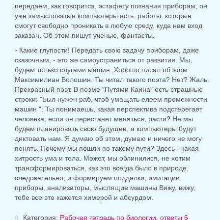
передаем, как говорится, эстафету познания приборам, он
уже замысловатые компьютеры есть, работы, которые
смогут свободно проникать в любую среду, куда нам вход
заказан. Об этом пишут ученые, фантасты.
- Какие глупости! Передать свою задачу приборам, даже
сказочным, - это же самоустраниться от развития. Мы,
будем только слугами машин. Хорошо писал об этом
Максимилиан Волошин. Ты читал такого поэта? Нет? Жаль.
Прекрасный поэт. В поэме "Путями Каина" есть страшные
строки: "Был нужен раб, чтоб умащать елеем промежности
машин ". Ты понимаешь, какая перспектива подстерегает
человека, если он перестанет меняться, расти? Не мы
будем планировать свою будущее, а компьютеры будут
диктовать нам. Я думаю об этом, думаю и ничего не могу
понять. Почему мы пошли по такому пути? Здесь - какая
хитрость ума и тела. Может, мы облинилися, не хотим
трансформироваться, как это всегда было в природе,
следовательно, и формируем подделки, имитации
приборы, анализаторы, мыслящие машины Вижу, вижу,
тебе все это кажется химерой и абсурдом.
Категория:
Рабочая тетрадь по биологии. ответы 6