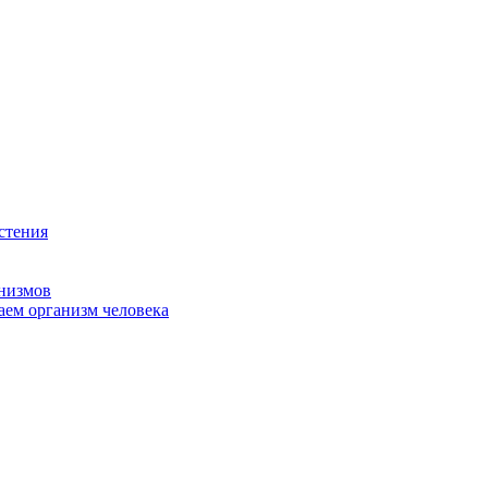
стения
анизмов
аем организм человека