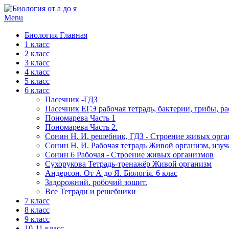
Menu
Биология Главная
1 класс
2 класс
3 класс
4 класс
5 класс
6 класс
Пасечник -ГДЗ
Пасечник ЕГЭ рабочая тетрадь, бактерии, грибы, ра
Пономарева Часть 1
Пономарева Часть 2.
Сонин Н. И. решебник, ГДЗ - Строение живых орг
Сонин Н. И. Рабочая тетрадь Живой организм, изуч
Сонин 6 Рабочая - Строение живых организмов
Сухорукова Тетрадь-тренажёр Живой организм
Андерсон. От А до Я. Біологія. 6 клас
Задорожний. робочий зошит.
Все Тетради и решебники
7 класс
8 класс
9 класс
10-11 класс