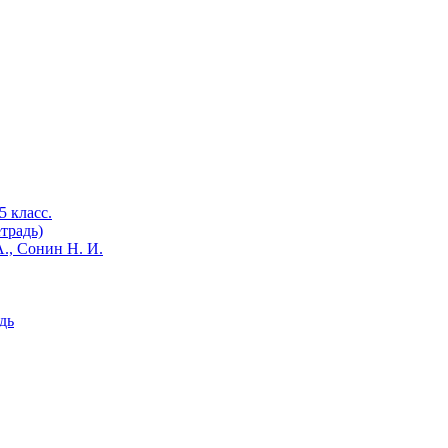
 класс.
традь)
., Сонин Н. И.
дь