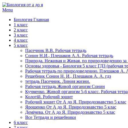
Menu
Биология Главная
1 класс
2 класс
3 класс
4 класс
5 класс
Пасечник В.В. Рабочая тетрадь
Сонин Н.И., Плешаков А.А. Рабочая тетрадь
Природа. Неживая и Живая. по природоведению за 5
Основы здоровья - Биология 5 класс ГДЗ (рабочая те
Рабочая тетрадь по природоведению. Плешаков А. А
Решебник Сонин Н. И., Плешаков А. А. гдз
тетрадь Пасечник. Линия жизни.
Рабочая тетрадь Живой организм Сонин
Кучменко. Живой организм 5-6 класс. Рабочая тетра
Колотій. Робочий зошит
Робочий зошит От А до Я. Природознавство 5 клас
Ярошенко От А до Я. Природознавство 5 клас
Демічева. От А до Я. Природознавство 5 клас
Все Тетради и решебники
6 класс
7 класс