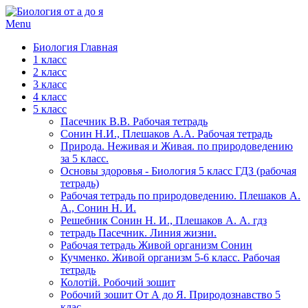
Menu
Биология Главная
1 класс
2 класс
3 класс
4 класс
5 класс
Пасечник В.В. Рабочая тетрадь
Сонин Н.И., Плешаков А.А. Рабочая тетрадь
Природа. Неживая и Живая. по природоведению
за 5 класс.
Основы здоровья - Биология 5 класс ГДЗ (рабочая
тетрадь)
Рабочая тетрадь по природоведению. Плешаков А.
А., Сонин Н. И.
Решебник Сонин Н. И., Плешаков А. А. гдз
тетрадь Пасечник. Линия жизни.
Рабочая тетрадь Живой организм Сонин
Кучменко. Живой организм 5-6 класс. Рабочая
тетрадь
Колотій. Робочий зошит
Робочий зошит От А до Я. Природознавство 5
клас