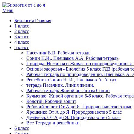
Menu
Биология Главная
1 класс
2 класс
3 класс
4 класс
5 класс
Пасечник В.В. Рабочая тетрадь
Сонин Н.И., Плешаков А.А. Рабочая тетрадь
Природа. Неживая и Живая. по природоведению за 5
Основы здоровья - Биология 5 класс ГДЗ (рабочая те
Рабочая тетрадь по природоведению. Плешаков А. А
Решебник Сонин Н. И., Плешаков А. А. гдз
тетрадь Пасечник. Линия жизни.
Рабочая тетрадь Живой организм Сонин
Кучменко. Живой организм 5-6 класс. Рабочая тетра
Колотій. Робочий зошит
Робочий зошит От А до Я. Природознавство 5 клас
Ярошенко От А до Я. Природознавство 5 клас
Демічева. От А до Я. Природознавство 5 клас
Все Тетради и решебники
6 класс
7 класс