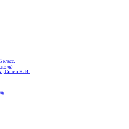
 класс.
традь)
., Сонин Н. И.
дь