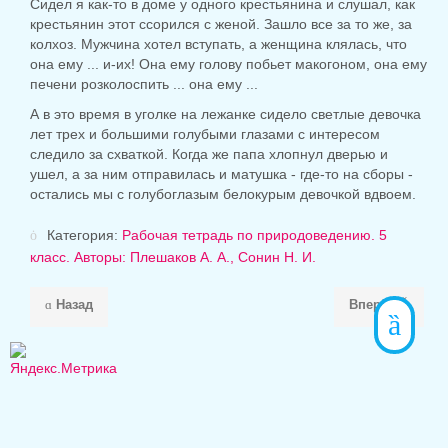
Сидел я как-то в доме у одного крестьянина и слушал, как
крестьянин этот ссорился с женой. Зашло все за то же, за
колхоз. Мужчина хотел вступать, а женщина клялась, что
она ему ... и-их! Она ему голову побьет макогоном, она ему
печени розколоспить ... она ему ...
А в это время в уголке на лежанке сидело светлые девочка
лет трех и большими голубыми глазами с интересом
следило за схваткой. Когда же папа хлопнул дверью и
ушел, а за ним отправилась и матушка - где-то на сборы -
остались мы с голубоглазым белокурым девочкой вдвоем.
Категория:
Рабочая тетрадь по природоведению. 5
класс. Авторы: Плешаков А. А., Сонин Н. И.
Назад
Вперёд