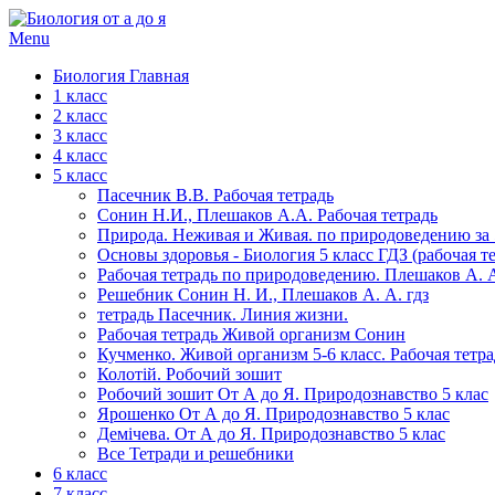
Menu
Биология Главная
1 класс
2 класс
3 класс
4 класс
5 класс
Пасечник В.В. Рабочая тетрадь
Сонин Н.И., Плешаков А.А. Рабочая тетрадь
Природа. Неживая и Живая. по природоведению за 5
Основы здоровья - Биология 5 класс ГДЗ (рабочая те
Рабочая тетрадь по природоведению. Плешаков А. А
Решебник Сонин Н. И., Плешаков А. А. гдз
тетрадь Пасечник. Линия жизни.
Рабочая тетрадь Живой организм Сонин
Кучменко. Живой организм 5-6 класс. Рабочая тетра
Колотій. Робочий зошит
Робочий зошит От А до Я. Природознавство 5 клас
Ярошенко От А до Я. Природознавство 5 клас
Демічева. От А до Я. Природознавство 5 клас
Все Тетради и решебники
6 класс
7 класс