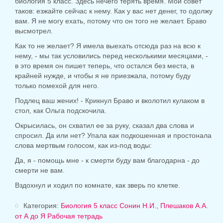
биология 5 класс.
Здесь нечего терять время. Мой совет
таков: езжайте сейчас к нему. Как у вас нет денег, то одолжу
вам. Я не могу ехать, потому что он того не желает. Браво
высмотрел.
Как то не желает? Я имела выехать отсюда раз на всю к
нему, - мы так условились перед несколькими месяцами, -
в это время он пишет теперь, что остался без места, в
крайней нужде, и чтобы я не приезжала, потому буду
только помехой для него.
Подлец ваш жених! - Крикнул Браво и вколотил кулаком в
стол, как Ольга подскочила.
Окрысилась, он схватил ее за руку, сказал два слова и
спросил. Да или нет? Упала как подкошенная и простонала
слова мертвым голосом, как из-под воды:
Да, я - помощь мне - к смерти буду вам благодарна - до
смерти не вам.
Вздохнул и ходил по комнате, как зверь по клетке.
Категория:
Биология 5 класс Сонин Н.И., Плешаков А.А.
от А до Я Рабочая тетрадь