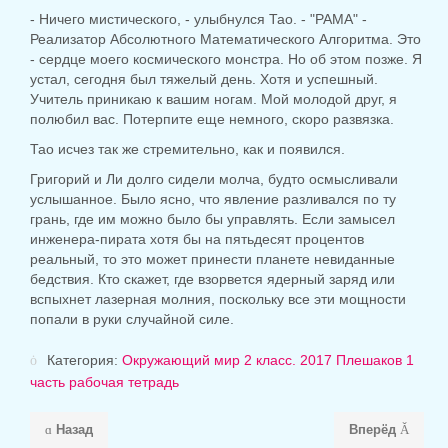
- Ничего мистического, - улыбнулся Тао. - "РАМА" -
Реализатор Абсолютного Математического Алгоритма. Это
- сердце моего космического монстра. Но об этом позже. Я
устал, сегодня был тяжелый день. Хотя и успешный.
Учитель приникаю к ​​вашим ногам. Мой молодой друг, я
полюбил вас. Потерпите еще немного, скоро развязка.
Тао исчез так же стремительно, как и появился.
Григорий и Ли долго сидели молча, будто осмысливали
услышанное. Было ясно, что явление разливался по ту
грань, где им можно было бы управлять. Если замысел
инженера-пирата хотя бы на пятьдесят процентов
реальный, то это может принести планете невиданные
бедствия. Кто скажет, где взорвется ядерный заряд или
вспыхнет лазерная молния, поскольку все эти мощности
попали в руки случайной силе.
Категория:
Окружающий мир 2 класс. 2017 Плешаков 1
часть рабочая тетрадь
Назад
Вперёд