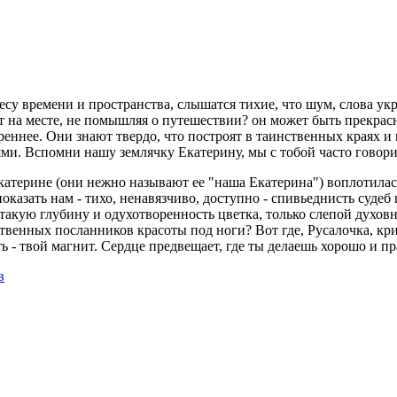
есу времени и пространства, слышатся тихие, что шум, слова у
т на месте, не помышляя о путешествии? он может быть прекрасн
еннее. Они знают твердо, что построят в таинственных краях и 
ми. Вспомни нашу землячку Екатерину, мы с тобой часто говори
Екатерине (они нежно называют ее "наша Екатерина") воплотилас
показать нам - тихо, ненавязчиво, доступно - спивьеднисть суде
акую ​​глубину и одухотворенность цветка, только слепой духов
ственных посланников красоты под ноги? Вот где, Русалочка, к
- твой магнит. Сердце предвещает, где ты делаешь хорошо и пр
в