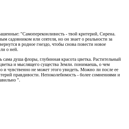
крашенные: "Самопереконливисть - твой критерий, Сирена.
ым садовником или сеятеля, но он знает о реальности за
вернутся в родное гнездо, чтобы снова повести новое
ли о ней.
ь сама душа флоры, глубинная красота цветка. Растительный
б цветка и мыслящего существа Земли. понимаешь, о чем
но и чувственно не может этого увидеть. Можно ли после ее
ритерий правдивости. Непоколебимость - более сомнениями и
авильно ".