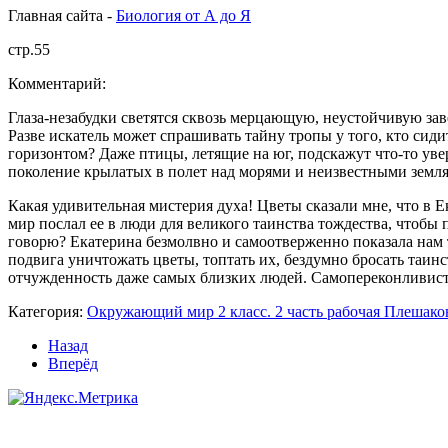
Главная сайта -
Биология от А до Я
стр.55
Комментарий:
Глаза-незабудки светятся сквозь мерцающую, неустойчивую зав
Разве искатель может спрашивать тайну тропы у того, кто сиди
горизонтом? Даже птицы, летящие на юг, подскажут что-то увер
поколение крылатых в полет над морями и неизвестными земля
Какая удивительная мистерия духа! Цветы сказали мне, что в 
мир послал ее в люди для великого таинства тождества, чтобы 
говорю? Екатерина безмолвно и самоотверженно показала нам т
подвига уничтожать цветы, топтать их, бездумно бросать таин
отчужденность даже самых близких людей. Самопереконливисть 
Категория:
Окружающий мир 2 класс. 2 часть рабочая Плешако
Назад
Вперёд