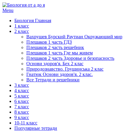
Menu
Биология Главная
1 класс
2 класс
Вахрушев Бурский Раутиан Окружающий мир
Плешаков 1 часть ГДЗ
Плешаков 2 часть решебник
Плешаков 1 часть Где мы живем
Плешаков 2 часть Здоровье и безопасность
Основи здоров'я. Бех 2 клас
Природознавство. Грущинська 2 клас
Гнатюк Основи здоров'я. 2 клас.
Все Тетради и решебники
3 класс
4 класс
5 класс
6 класс
7 класс
8 класс
9 класс
10-11 класс
Популярные тетради