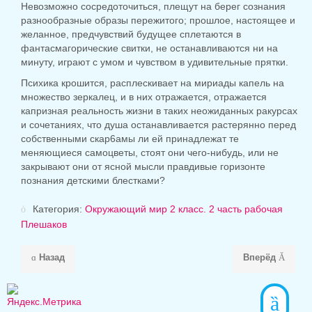
Невозможно сосредоточиться, плещут на берег сознания
разнообразные образы пережитого; прошлое, настоящее и
желанное, предчувствий будущее сплетаются в
фантасмагорические свитки, не останавливаются ни на
минуту, играют с умом и чувством в удивительные прятки.
Психика крошится, расплескивает на мириады капель на
множество зеркалец, и в них отражается, отражается
капризная реальность жизни в таких неожиданных ракурсах
и сочетаниях, что душа останавливается растерянно перед
собственными скар6амы ли ей принадлежат те
меняющиеся самоцветы, стоят они чего-нибудь, или не
закрывают они от ясной мысли правдивые горизонте
познания детскими блестками?
Категория:
Окружающий мир 2 класс. 2 часть рабочая
Плешаков
Назад
Вперёд