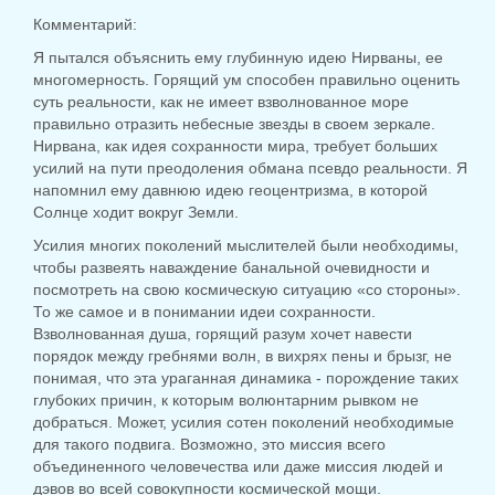
Комментарий:
Я пытался объяснить ему глубинную идею Нирваны, ее
многомерность. Горящий ум способен правильно оценить
суть реальности, как не имеет взволнованное море
правильно отразить небесные звезды в своем зеркале.
Нирвана, как идея сохранности мира, требует больших
усилий на пути преодоления обмана псевдо реальности. Я
напомнил ему давнюю идею геоцентризма, в которой
Солнце ходит вокруг Земли.
Усилия многих поколений мыслителей были необходимы,
чтобы развеять наваждение банальной очевидности и
посмотреть на свою космическую ситуацию «со стороны».
То же самое и в понимании идеи сохранности.
Взволнованная душа, горящий разум хочет навести
порядок между гребнями волн, в вихрях пены и брызг, не
понимая, что эта ураганная динамика - порождение таких
глубоких причин, к которым волюнтарним рывком не
добраться. Может, усилия сотен поколений необходимые
для такого подвига. Возможно, это миссия всего
объединенного человечества или даже миссия людей и
дэвов во всей совокупности космической мощи.