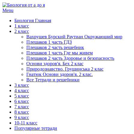
Menu
Биология Главная
1 класс
2 класс
Вахрушев Бурский Раутиан Окружающий мир
Плешаков 1 часть ГДЗ
Плешаков 2 часть решебник
Плешаков 1 часть Где мы живем
Плешаков 2 часть Здоровье и безопасность
Основи здоров'я. Бех 2 клас
Природознавство. Грущинська 2 клас
Гнатюк Основи здоров'я. 2 клас.
Все Тетради и решебники
3 класс
4 класс
5 класс
6 класс
7 класс
8 класс
9 класс
10-11 класс
Популярные тетради