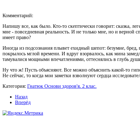
Комментарий:
Напишу все, как было. Кто-то скептически говорит: сказка, лег
мне - повседневная реальность. И не только мне, но и верной
имеет право?
Иногда из подсознания плывет ехидный шепот: безумие, бред,
покрылось мглой времени. И вдруг взорвалось, как мина замед
тамувалися мощными впечатлениями, оттеснялись в глубь души.
Ну что ж! Пусть объясняют. Все можно объяснить какой-то гип
Не сейчас, то когда мои заметки взволнуют сердца исследовател
Категория:
Гнатюк Основи здоров'я. 2 клас.
Назад
Вперёд