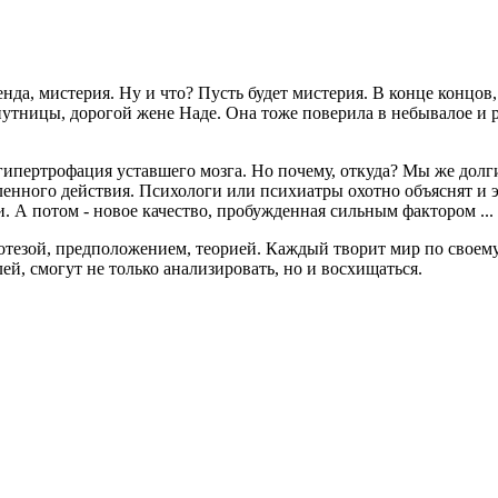
енда, мистерия. Ну и что? Пусть будет мистерия. В конце концов
 спутницы, дорогой жене Наде. Она тоже поверила в небывалое и
 гипертрофация уставшего мозга. Но почему, откуда? Мы же дол
ленного действия. Психологи или психиатры охотно объяснят и 
 А потом - новое качество, пробужденная сильным фактором ...
отезой, предположением, теорией. Каждый творит мир по своему
ей, смогут не только анализировать, но и восхищаться.