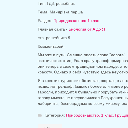
Тип: ГДЗ, решебник
Тема: МандрІвка перша
Раздел:
Природознавство 1 клас
Главная сайта -
Биология от А до Я
стр. решебника 9
Комментарий:
Мы уже в пути. Смешно писать слово "дорога". 
экзотических птиц. Роал сразу трансформирова
они теперь в своем традиционном наряде, а то
красоту. Однако я себя чувствую здесь неуютно
Я в крепких туристских ботинках, шортах, в ле
позволяет рельеф: бывают более или менее ро
заросли, приходится буквально прорубать узки
голову мысль: не преувеличивал Разукрашенны
лабиринты, беспощадные ко всему живому, есл
Категория:
Природознавство. 1 клас. Грущи