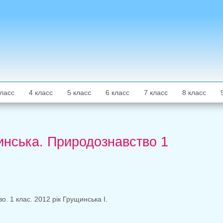
класс
4 класс
5 класс
6 класс
7 класс
8 класс
инська. Природознавство 1
 1 клас. 2012 рік Грущинська І.