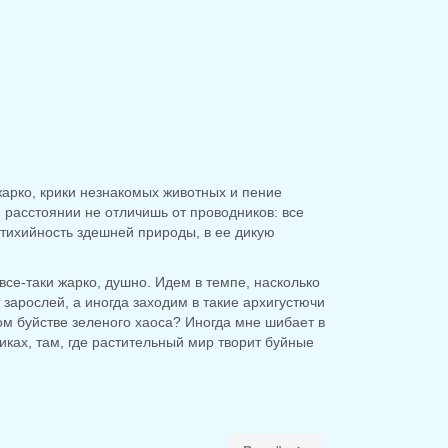
 жарко, крики незнакомых животных и пение
 расстоянии не отличишь от проводников: все
стихийность здешней природы, в ее дикую
 все-таки жарко, душно. Идем в темпе, насколько
арослей, а иногда заходим в такие архигустючи
ом буйстве зеленого хаоса? Иногда мне шибает в
ках, там, где растительный мир творит буйные