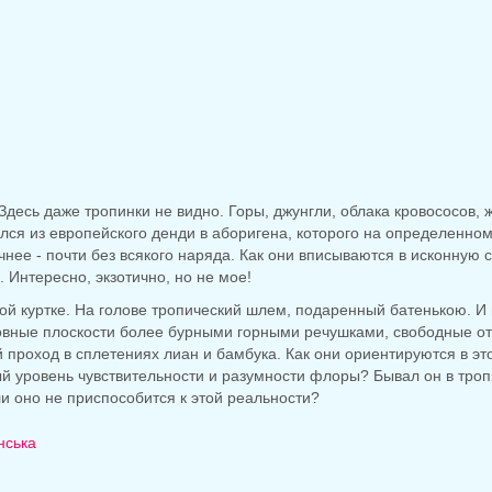
Здесь даже тропинки не видно. Горы, джунгли, облака кровососов,
лся из европейского денди в аборигена, которого на определенном
чнее - почти без всякого наряда. Как они вписываются в исконную 
. Интересно, экзотично, но не мое!
гкой куртке. На голове тропический шлем, подаренный батенькою. И
вные плоскости более бурными горными речушками, свободные от з
й проход в сплетениях лиан и бамбука. Как они ориентируются в эт
й уровень чувствительности и разумности флоры? Бывал он в тропи
и оно не приспособится к этой реальности?
нська