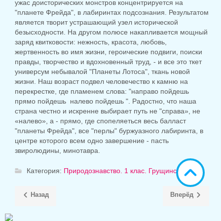
ужас доисторических монстров концентрируется на
"планете Фрейда", в лабиринтах подсознания. Результатом
является творит устрашающий узел исторической
безысходности. На другом полюсе накапливается мощный
заряд квитковости: нежность, красота, любовь,
жертвенность во имя жизни, героические подвиги, поиски
правды, творчество и вдохновенный труд, - и все это ткет
универсум небывалой "Планеты Лотоса", ткань новой
жизни. Наш возраст подвел человечество к камню на
перекрестке, где пламенем слова: "направо пойдешь
прямо пойдешь налево пойдешь ". Радостно, что наша
страна честно и искренне выбирает путь не "справа», не
«налево», а - прямо, где спопеляеться весь балласт
"планеты Фрейда", все "перлы" буржуазного лабиринта, в
центре которого всем одно завершение - пасть
звиролюдины, минотавра.
Категория:
Природознавство. 1 клас. Грущинська
Назад
Вперёд