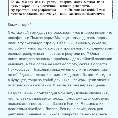
Комментарий:
Сколько тайн ожидают путешественников в терра инкогнито
ноосферы и Психосферы! Мы еще только делаем первые
шаги в ту сказочную страну. Страшны, ахкаемо, ухкаемо,
что робкий купальщик, который трогал ногой холодную воду
осенью, раздумывая - прыгать в реку или нет? Опыт
показывает, что основные проблемы дальнейшей эволюции
человека, а тем более ее метаморфозу, лежат в области
Психосферы. Психодинамика жизни стучит в сердце, уже
не обойдешься механическими моделями бытия. Мы идем
в будущее, таща за собой длинные шлейфы, цели хвосты
психических накоплений. И какие же они неравноценны!
Разукрашенный подтвердил мои интуитивные ощущения,
что человек разрывается между полюсами двух основных
психопланет ноосферы - Зверя и Квитки. Я назвала их
планетами Фрейда и Лотоса. Вся гуща веков, весь рев
рептилий, рычание хищников, коварство паразитов, весь