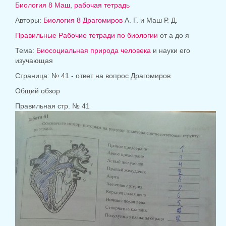
Биология 8
Маш
,
рабочая тетрадь
Авторы:
Биология 8
Драгомиров
А. Г. и Маш Р. Д.
Правильные Рабочие тетради по биологии
от а до я
Тема:
Биосоциальная природа человека
и науки его
изучающая
Страница: № 41 - ответ на вопрос Драгомиров
Общий обзор
Правильная стр. № 41