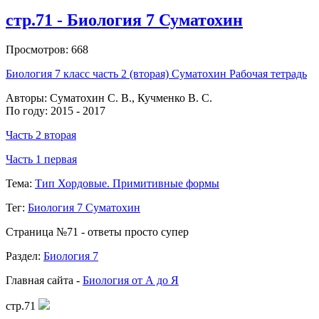
стр.71 - Биология 7 Суматохин
Просмотров: 668
Биология 7 класс часть 2 (вторая) Суматохин Рабочая тетрадь
Авторы: Суматохин С. В., Кучменко В. С.
По году: 2015 - 2017
Часть 2 вторая
Часть 1 первая
Тема:
Тип Хордовые. Примитивные формы
Тег:
Биология 7 Суматохин
Страница №71 - ответы просто супер
Раздел:
Биология 7
Главная сайта -
Биология от А до Я
стр.71