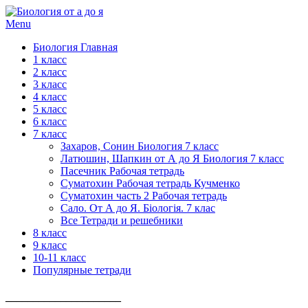
Menu
Биология Главная
1 класс
2 класс
3 класс
4 класс
5 класс
6 класс
7 класс
Захаров, Сонин Биология 7 класс
Латюшин, Шапкин от А до Я Биология 7 класс
Пасечник Рабочая тетрадь
Суматохин Рабочая тетрадь Кучменко
Суматохин часть 2 Рабочая тетрадь
Сало. От А до Я. Біологія. 7 клас
Все Тетради и решебники
8 класс
9 класс
10-11 класс
Популярные тетради
_____________________