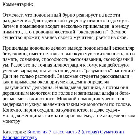
Комментарий:
Отмечает, что подопытный бурно реагирует на все эти
раздражения. Дают двуногой существу немного отдохнуть.
Затем в помещение входят несколько пришельцев, а между
ними тот, кто проводил жестокий "эксперимент". Земное
существо дрожит, увидев своего мучителя, рвется из оков.
Пришельцы довольно делают вывод: подопытный экземпляр,
безусловно, имеет не только высокую чувствительность, но и
память, сознание, способность распознавания, своеобразный
ум. Разве это не точная иллюстрация к тому, как действуют
ученые варвары, пытаясь определить "разумность" растений?
Да и не только растений. Знакомые студенты рассказывали,
как в крымском океанариуме академик определял
"разумность" дельфина. Накладывал датчики, а потом бил
деревянным молотком по голове и записывал альфа и бета-
ритмы мозга животного. Молодой помощник ученого не
выдержал и ухнул академика таким же молотком по голове.
Конечно, парня осудили за хулиганство, и даже судья -
молодая женщина - симпатизировала ему, а не академическом
монстру
Категория:
Биология 7 класс часть 2 (вторая) Суматохин
Рабочая тетрадь