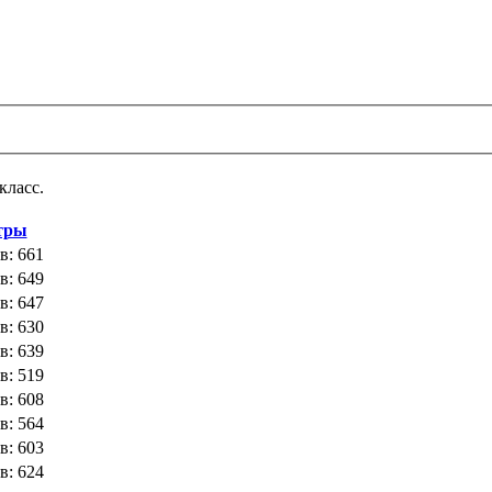
класс.
тры
в: 661
в: 649
в: 647
в: 630
в: 639
в: 519
в: 608
в: 564
в: 603
в: 624