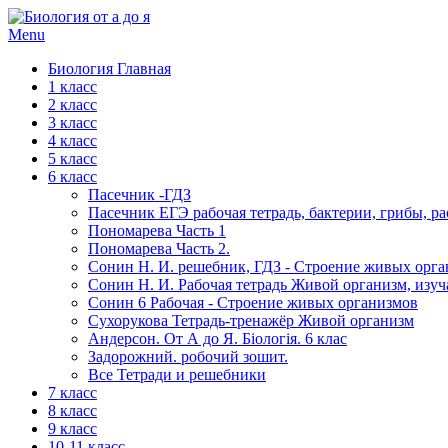
Menu
Биология Главная
1 класс
2 класс
3 класс
4 класс
5 класс
6 класс
Пасечник -ГДЗ
Пасечник ЕГЭ рабочая тетрадь, бактерии, грибы, ра
Пономарева Часть 1
Пономарева Часть 2.
Сонин Н. И. решебник, ГДЗ - Строение живых орг
Сонин Н. И. Рабочая тетрадь Живой организм, изуч
Сонин 6 Рабочая - Строение живых организмов
Сухорукова Тетрадь-тренажёр Живой организм
Андерсон. От А до Я. Біологія. 6 клас
Задорожний. робочий зошит.
Все Тетради и решебники
7 класс
8 класс
9 класс
10-11 класс