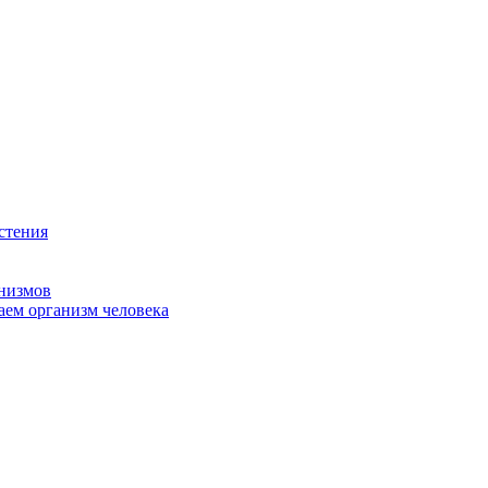
стения
анизмов
аем организм человека