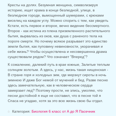
Кресты на долях. Безумная женщина, символизируя
историю, ищет храма в конце безлюдной, улице, в
безлюдном городе, вымощенный шумерами, с крюками
виселиц на каждом углу. Можно спорить с тем, как увидеть
Кстати, есть первое и второе, вечно видение бессмертного.
Второе - как истина из плена приземленного растительного
бытия, вырвалась из оков, как душа с раненого тела на
пороге смерти. Но почему всякое разрывает это единство
земли бытия, как пуповину невиновности, укорачивая и
себе жизнь? Чтобы осуществлена ​​и несовершенна драма
существовали рядом? Что означает "Вперед"?
К сожалению, далекий путь в крае южные, Залитые теплым
солнцем золотым. А здесь, у нас, жизнь такая нищенская -
В стране горя и холодных зим, где мерзнут сироты в ночь
зимнюю И даже Бог немой от мучений и бед. Разве песню
здесь замечательную, как в человеческом сердце
замерзает лед? Поэтому прости, не злись, умоляю, что
песни достойной я еще не составил, что в песне той я
Спаса не угадаю, хотя за это всю жизнь свою бы отдал.
Категория:
Биология 6 класс от А до Я Пасечник