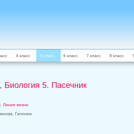
ласс
4 класс
5 класс
6 класс
7 класс
8 класс
ь, Биология 5. Пасечник
. Линия жизни.
линова, Гапонюк.