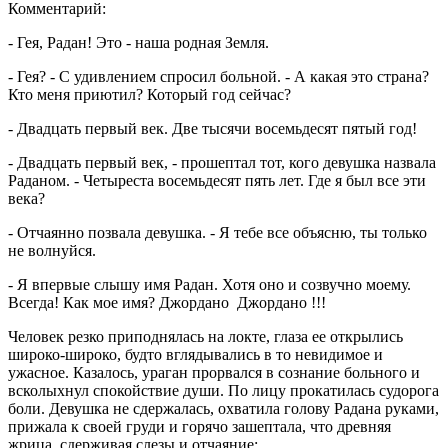
Комментарий:
- Гея, Радан! Это - наша родная Земля.
- Гея? - С удивлением спросил больной. - А какая это страна?
Кто меня приютил? Который год сейчас?
- Двадцать первый век. Две тысячи восемьдесят пятый год!
- Двадцать первый век, - прошептал тот, кого девушка назвала
Раданом. - Четыреста восемьдесят пять лет. Где я был все эти
века?
- Отчаянно позвала девушка. - Я тебе все объясню, ты только
не волнуйся.
- Я впервые слышу имя Радан. Хотя оно и созвучно моему.
Всегда! Как мое имя? Джордано Джордано !!!
Человек резко приподнялась на локте, глаза ее открылись
широко-широко, будто вглядывались в то невидимое и
ужасное. Казалось, ураган прорвался в сознание больного и
всколыхнул спокойствие души. По лицу прокатилась судорога
боли. Девушка не сдержалась, охватила голову Радана руками,
прижала к своей груди и горячо зашептала, что древняя
жрица, сдерживая слезы и отчаяние: