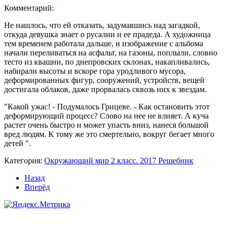
Комментарий:
Не нашлось, что ей отказать, задумавшись над загадкой,
откуда девушка знает о русалии и ее прадеда. А художница
тем временем работала дальше, и изображение с альбома
начали переливаться на асфальт, на газоны, поплыли, словно
тесто из квашни, по днепровских склонах, накапливались,
набирали высоты и вскоре гора уродливого мусора,
деформированных фигур, сооружений, устройств, вещей
достигала облаков, даже прорвалась сквозь них к звездам.
"Какой ужас! - Подумалось Грицеве. - Как остановить этот
деформирующий процесс? Слово на нее не влияет. А куча
растет очень быстро и может упасть вниз, нанеся большой
вред людям. К тому же это смертельно, вокруг бегает много
детей ".
Категория:
Окружающий мир 2 класс. 2017 Решебник
Назад
Вперёд