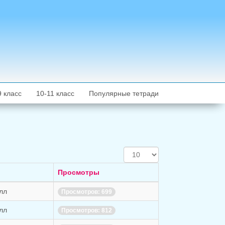
9 класс
10-11 класс
Популярные тетради
Кол-
во
строк:
Просмотры
лл
Просмотров: 699
лл
Просмотров: 812