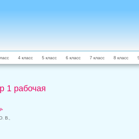
класс
4 класс
5 класс
6 класс
7 класс
8 класс
р 1 рабочая
дь
. В.,